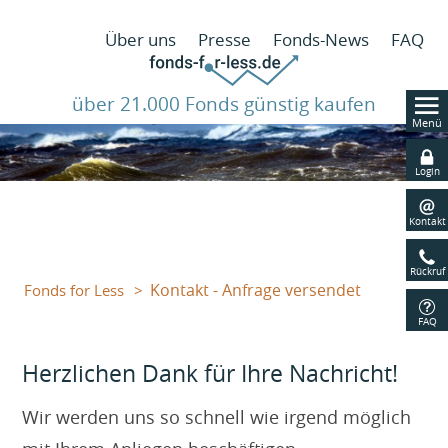
N
Über uns
Presse
Fonds-News
FAQ
ü
über 21.000 Fonds günstig kaufen
Menü
Navig
übers
Login
Kontakt
Rückruf
Kontakt - Anfrage versendet
Fonds for Less
FAQ
Herzlichen Dank für Ihre Nachricht!
Wir werden uns so schnell wie irgend möglich