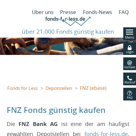
N
Über uns
Presse
Fonds-News
FAQ
ü
über 21.000 Fonds günstig kaufen
Menü
Navig
übers
Login
Kontakt
Rückruf
FNZ (ebase)
Fonds for Less
Depotstellen
FAQ
FNZ Fonds günstig kaufen
Die
FNZ Bank AG
ist eine der am häufigst
gewählten Depotstellen bei
fonds-for-less.de
.