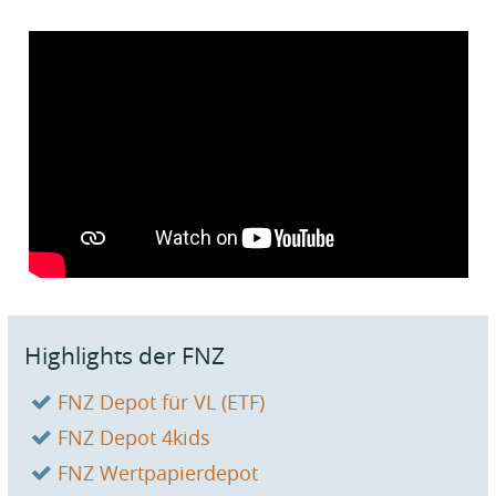
Highlights der FNZ
FNZ Depot für VL (ETF)
FNZ Depot 4kids
FNZ Wertpapierdepot