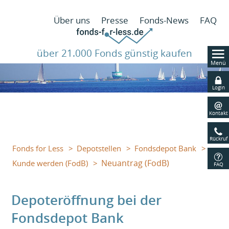
N
Über uns
Presse
Fonds-News
FAQ
ü
über 21.000 Fonds günstig kaufen
Menü
Navig
übers
Login
Kontakt
Rückruf
Fonds for Less
Depotstellen
Fondsdepot Bank
Neuantrag (FodB)
Kunde werden (FodB)
FAQ
Depoteröffnung bei der
Fondsdepot Bank