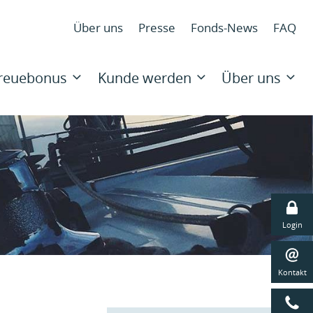
N
Über uns
Presse
Fonds-News
FAQ
ü
N
ü
Treuebonus
Kunde werden
Über uns
Navigat
überspr
Login
Kontakt