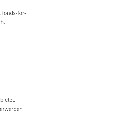
 fonds-for-
ch
.
bietet,
 erwerben