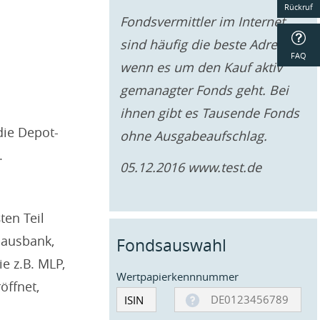
Rückruf
Fonds­vermittler im Internet
sind häufig die beste Adresse,
FAQ
wenn es um den Kauf aktiv
gemanagter Fonds geht. Bei
ihnen gibt es Tausende
Fonds
die Depot-
ohne Ausgabe­aufschlag.
.
05.12.2016 www.test.de
ten Teil
 Hausbank,
Fondsauswahl
e z.B. MLP,
Wertpapierkennnummer
öffnet,