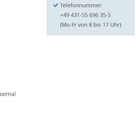
n
Telefonnummer:
+49 431-55 696 35-5
(Mo-Fr von 8 bis 17 Uhr)
aximal