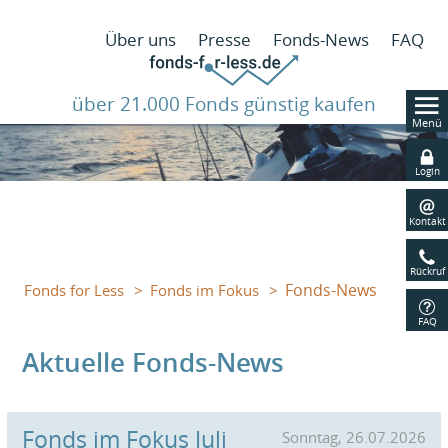
N
Über uns
Presse
Fonds-News
FAQ
ü
über 21.000 Fonds günstig kaufen
Menü
Navig
übers
Login
Kontakt
Rückruf
Fonds-News
Fonds for Less
Fonds im Fokus
FAQ
Aktuelle Fonds-News
Fonds im Fokus Juli
Sonntag, 26.07.2026