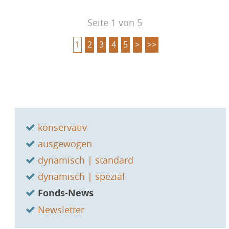
&
Seite 1 von 5
Akt
1
2
3
4
5
>
>>
ver
ode
ver
Navigation
konservativ
überspringen
ausgewogen
dynamisch | standard
dynamisch | spezial
Fonds-News
Newsletter