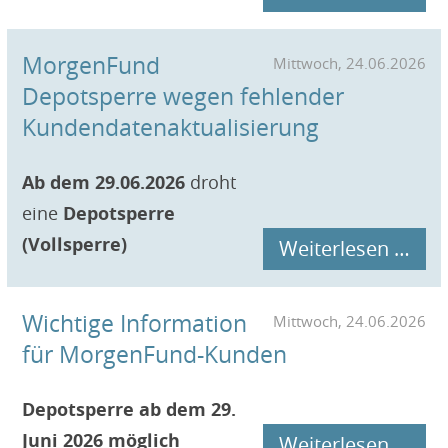
MorgenFund
Mittwoch, 24.06.2026
Depotsperre wegen fehlender
Kundendatenaktualisierung
Ab dem 29.06.2026
droht
eine
Depotsperre
(Vollsperre)
Mor
Weiterlesen …
Dep
Wichtige Information
Mittwoch, 24.06.2026
weg
für MorgenFund-Kunden
feh
Kun
Depotsperre ab dem 29.
Juni 2026 möglich
Weiterlesen …