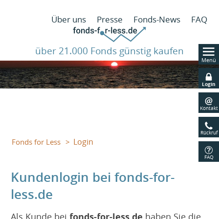
N
Über uns
Presse
Fonds-News
FAQ
ü
über 21.000 Fonds günstig kaufen
Menü
Navig
übers
Login
Kontakt
Rückruf
Login
Fonds for Less
FAQ
Kundenlogin bei fonds-for-
less.de
Als Kunde bei
fonds-for-less.de
haben Sie die