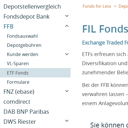
Navigation
Depotstellenvergleich
Fonds for Less
Depo
überspringen
Fondsdepot Bank
FIL Fond
FFB
Fondsauswahl
Depotgebühren
Kunde werden (FodB)
VL-Sparen
ETF
Formulare
Neuantrag (FodB)
Betreuerwechsel (FodB)
Depotübertrag (FodB)
Fondsauswahl
Exchange Traded F
Depotgebühren
ETFs erfreuen sich 
Kunde werden
Neuantrag
Betreuerwechsel
Depotübertrag
Diversifikation un
VL-Sparen
zunehmender Belie
ETF Fonds
Formulare
Bei der FFB könne
FNZ (ebase)
verwahren lassen –
comdirect
Fondsauswahl
Depotgebühren
Kunde werden
VL-Sparen
ETF
Formulare
einem Anlagevolume
Neuantrag
Betreuerwechsel
Depotübertrag
VL-Sparen Zusatzdepot
DAB BNP Paribas
DWS Riester
Sie können d