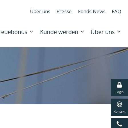
N
Über uns
Presse
Fonds-News
FAQ
ü
N
ü
Treuebonus
Kunde werden
Über uns
Navigat
überspr
Login
Kontakt