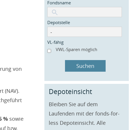
Fondsname
Depotstelle
VL-fähig
VWL-Sparen möglich
Suchen
hrung von
Depoteinsicht
t (NAV).
chgeführt
Bleiben Sie auf dem
Laufenden mit der fonds-for-
5 %
sowie
less Depot­einsicht. Alle
auf bzw.