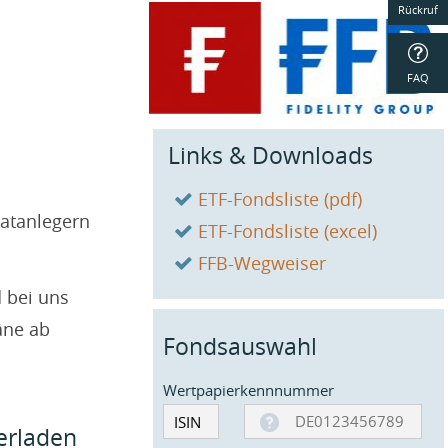
Rückruf
FAQ
Links & Downloads
ETF-Fondsliste (pdf)
vatanlegern
ETF-Fondsliste (excel)
FFB-Wegweiser
 bei uns
äne ab
Fondsauswahl
Wertpapierkennnummer
terladen