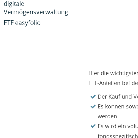
digitale
Formulare Riester
Vermögensverwaltung
ETF easyfolio
Hier die wichtigs
ETF-Anteilen bei d
Der Kauf und Ve
Es können sowoh
werden.
Es wird ein vo
fondsspezifisch