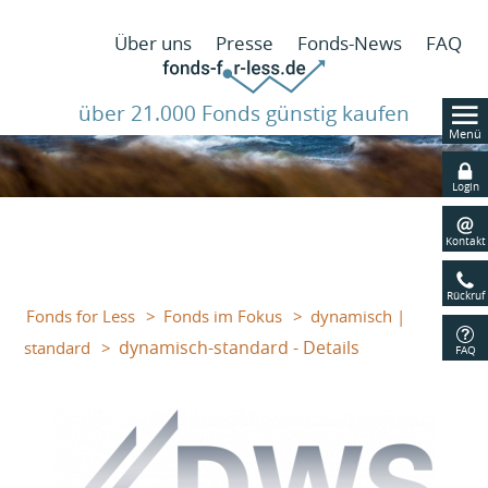
N
Über uns
Presse
Fonds-News
FAQ
ü
über 21.000 Fonds günstig kaufen
Menü
Navig
übers
Login
Kontakt
Rückruf
Fonds for Less
Fonds im Fokus
dynamisch |
dynamisch-standard - Details
standard
FAQ