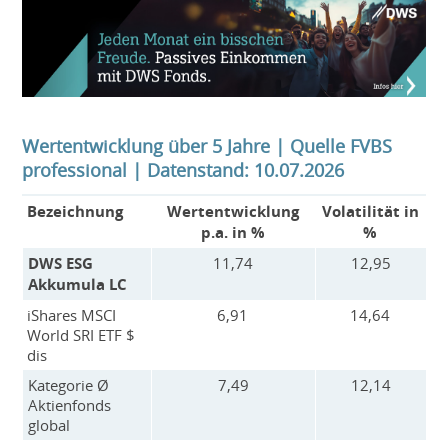
Wertentwicklung über 5 Jahre | Quelle FVBS
professional | Datenstand: 10.07.2026
Bezeichnung
Wertentwicklung
Volatilität in
p.a. in %
%
DWS ESG
11,74
12,95
Akkumula LC
iShares MSCI
6,91
14,64
World SRI ETF $
dis
Kategorie Ø
7,49
12,14
Aktienfonds
global