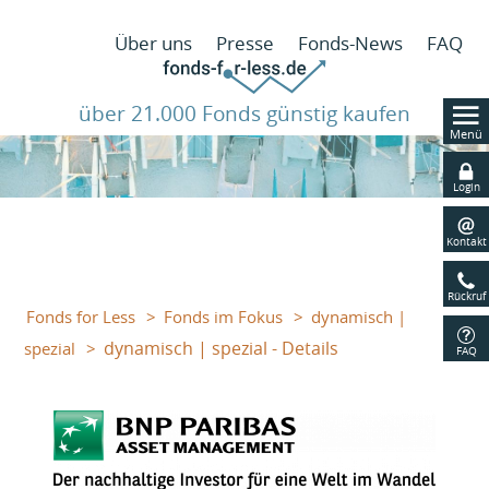
N
Über uns
Presse
Fonds-News
FAQ
ü
über 21.000 Fonds günstig kaufen
Menü
Navig
übers
Login
Kontakt
Rückruf
Fonds for Less
Fonds im Fokus
dynamisch |
dynamisch | spezial - Details
spezial
FAQ