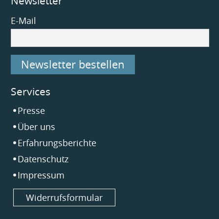
Newsletter
E-Mail
Newsletter bestellen
Services
Navigation
Presse
überspringen
Über uns
Erfahrungsberichte
Datenschutz
Impressum
Widerrufsformular