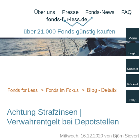
N
Über uns
Presse
Fonds-News
FAQ
ü
über 21.000 Fonds günstig kaufen
Menü
Navig
übers
Login
Kontakt
Rückruf
Blog - Details
Fonds for Less
Fonds im Fokus
FAQ
Achtung Strafzinsen |
Verwahrentgelt bei Depotstellen
Mittwoch, 16.12.2020
von Björn Sievert