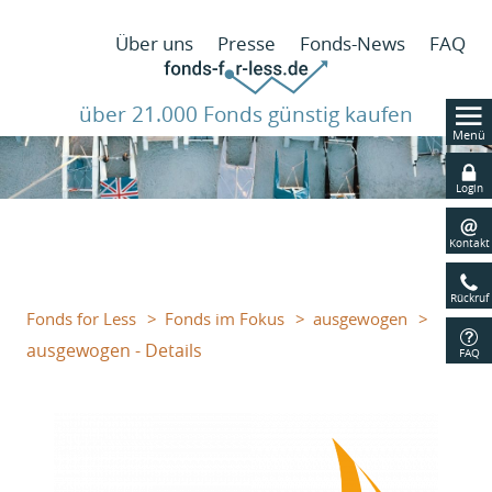
N
Über uns
Presse
Fonds-News
FAQ
ü
über 21.000 Fonds günstig kaufen
Menü
Navig
übers
Login
Kontakt
Rückruf
Fonds for Less
Fonds im Fokus
ausgewogen
ausgewogen - Details
FAQ